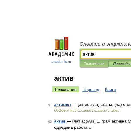
Словари и энциклоп
academic.ru
Толкования
Переводы
актив
Толкование
Перевод
Книги
активіст
— [актиев’і/ст] ста, м. (на) стов 
91
Орфоепічний словник української мови
актив
— (лат activus) 1. грам активна г
92
одредена работа …