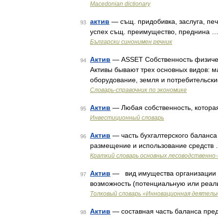
Macedonian dictionary
актив
— същ. придобивка, заслуга, печа
93
успех същ. преимущество, преднина 
Български синонимен речник
Актив
— ASSET Собственность физичес
94
Активы бывают трех основных видов: м
оборудование, земля и потребительск
Словарь-справочник по экономике
Актив
— Любая собственность, котора
95
Инвестиционный словарь
Актив
— часть бухгалтерского баланса
96
размещение и использование средств
Краткий словарь основных лесоводственно
Актив
— вид имущества организации 
97
возможность (потенциальную или реал
Толковый словарь «Инновационная деятель
Актив
— составная часть баланса предп
98