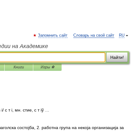
Запомнить сайт
Словарь на свой сайт
RU
едии на Академике
Найти!
Книги
Игры ⚽
і/ с т і, мн. стие, с т іў …
лаголска состојба, 2. работна група на некоја организација за