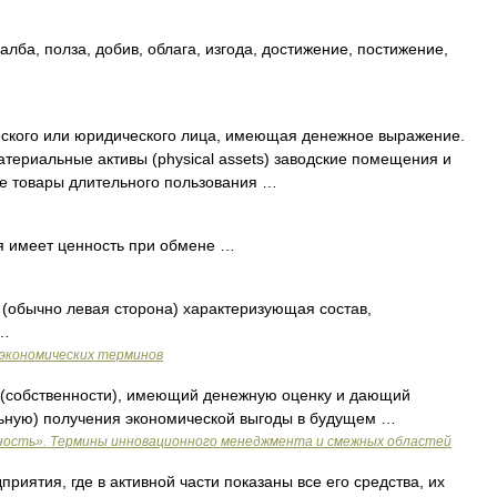
лба, полза, добив, облага, изгода, достижение, постижение,
…
кого или юридического лица, имеющая денежное выражение.
атериальные активы (physical assets) заводские помещения и
ие товары длительного пользования …
я имеет ценность при обмене …
 (обычно левая сторона) характеризующая состав,
 …
-экономических терминов
(собственности), имеющий денежную оценку и дающий
ьную) получения экономической выгоды в будущем …
ность». Термины инновационного менеджмента и смежных областей
риятия, где в активной части показаны все его средства, их