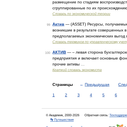
размещение по стадиям воспроизводств
сгруппированные по их происхождени
Словарь по экономической теории
Актив
— (ASSET) Ресурсы, получаемые
99
возникшие в результате совершенных 
предполагаемых экономических выгод
Словарь терминов по управленческому учет
АКТИВ
— – левая сторона бухгалтерск
100
предприятия и включает основные фо
прочие активы …
Краткий словарь экономиста
Страницы
←
Предыдущая
Сле
1
2
3
4
5
6
© Академик, 2000-2026
Обратная связь:
Техподдерж
👣 Путешествия