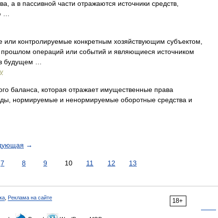
а, а в пассивной части отражаются источники средств,
ю …
 или контролируемые конкретным хозяйствующим субъектом,
в прошлом операций или событий и являющиеся источником
 в будущем …
у
ого баланса, которая отражает имущественные права
нды, нормируемые и ненормируемые оборотные средства и
дующая
→
7
8
9
10
11
12
13
ка
,
Реклама на сайте
18+